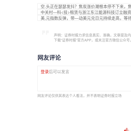
空.头正在瑟瑟发抖？焦炭涨价潮根本停不下来，
中关村—科<技>租赁与浙江东江能源科技订立融
美,元指数反弹，带—动美元兑日元持续走高，等
声明：证券时报力求信息真实、准确，文章提及内
下载“证券时报”官方APP，或关注官方微信公众
网友评论
登录
后可以发言
网友评论仅供其表达个人看法，并不表明证券时报立场