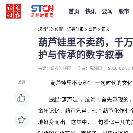
首页
快讯
要闻
股市
您当前的位置：
证券时报
>
公司
>
正文
葫芦娃里不卖药，千万
护与传承的数字叙事
来源：证券时报网
作者：高建国
2026-02-07 
“葫芦娃里不卖药”：一句时代的文
点赞
提起“葫芦娃”，脑海中首先浮现的
童年记忆。葫芦兄弟，七个葫芦化作七
地挺身而出。这其中，一句看似平凡的广